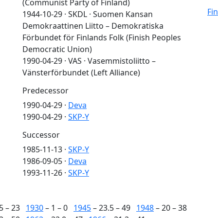
(Communist Party of Finland)
Fi
1944-10-29 · SKDL · Suomen Kansan
Demokraattinen Liitto – Demokratiska
Förbundet för Finlands Folk (Finish Peoples
Democratic Union)
1990-04-29 · VAS · Vasemmistoliitto –
Vänsterförbundet (Left Alliance)
Predecessor
1990-04-29 ·
Deva
1990-04-29 ·
SKP-Y
Successor
1985-11-13 ·
SKP-Y
1986-09-05 ·
Deva
1993-11-26 ·
SKP-Y
5 – 23
1930
– 1 – 0
1945
– 23.5 – 49
1948
– 20 – 38