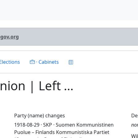
lgov.org
Elections
· Cabinets
Union | Left …
Party (name) changes
De
1918-08-29 · SKP · Suomen Kommunistinen
no
Puolue – Finlands Kommunistiska Partiet
Wi