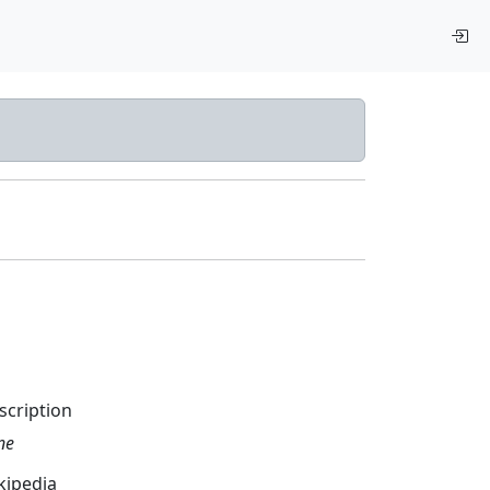
scription
ne
kipedia