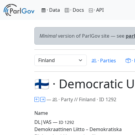
· Data
· Docs
· API
Minimal
version of ParlGov site — see
par
· Parties
· 
🇫🇮 · Democratic 
—
· Party // Finland · ID 1292
Name
DL|VAS —
ID 1292
Demokraattinen Liitto – Demokratiska