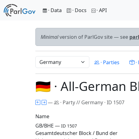
· Data
· Docs
· API
Minimal
version of ParlGov site — see
par
· Parties
· 
🇩🇪 · All-German 
—
· Party // Germany · ID 1507
Name
GB/BHE —
ID 1507
Gesamtdeutscher Block / Bund der