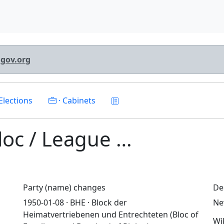
lgov.org
Elections
· Cabinets
Bloc / League …
Party (name) changes
De
1950-01-08 · BHE · Block der
Ne
Heimatvertriebenen und Entrechteten (Bloc of
Wi